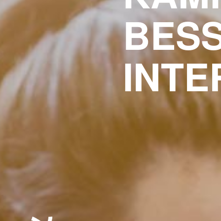
BES
INTE