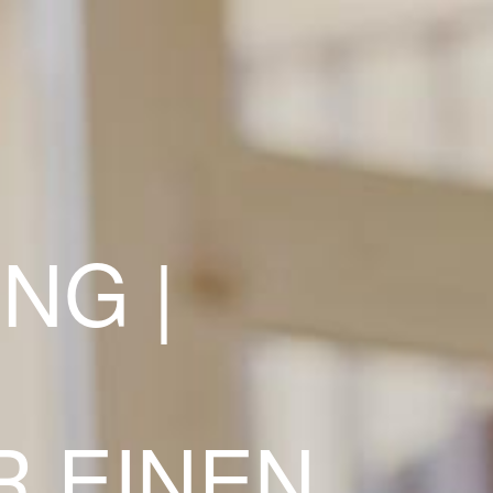
NG |
 EINEN